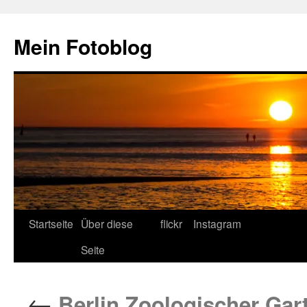
Zum
Inhalt
Mein Fotoblog
springen
Startseite
Über diese
flickr
Instagram
Seite
←
Berlin Zoologischer Gar