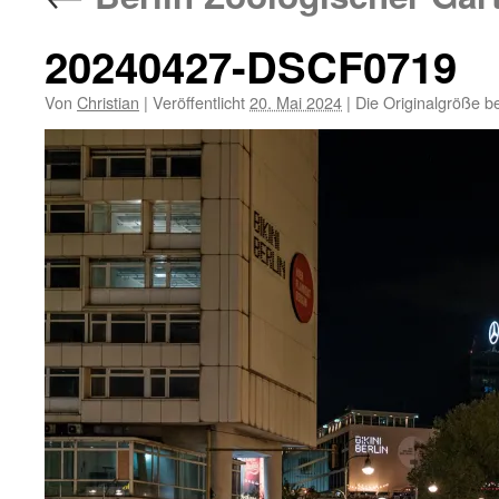
20240427-DSCF0719
Von
Christian
|
Veröffentlicht
20. Mai 2024
|
Die Originalgröße b