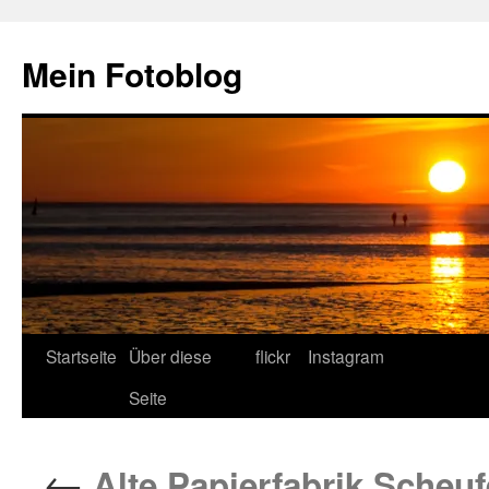
Zum
Inhalt
Mein Fotoblog
springen
Startseite
Über diese
flickr
Instagram
Seite
←
Alte Papierfabrik Scheuf