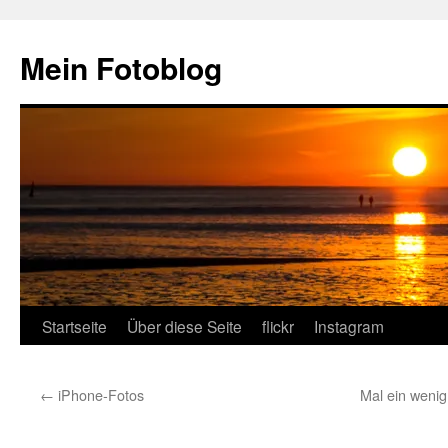
Zum
Inhalt
Mein Fotoblog
springen
Startseite
Über diese Seite
flickr
Instagram
←
iPhone-Fotos
Mal ein wenig