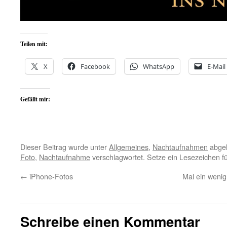
Teilen mit:
X
Facebook
WhatsApp
E-Mail
Gefällt mir:
Dieser Beitrag wurde unter
Allgemeines
,
Nachtaufnahmen
abgel
Foto
,
Nachtaufnahme
verschlagwortet. Setze ein Lesezeichen f
←
iPhone-Fotos
Mal ein wenig
Schreibe einen Kommentar