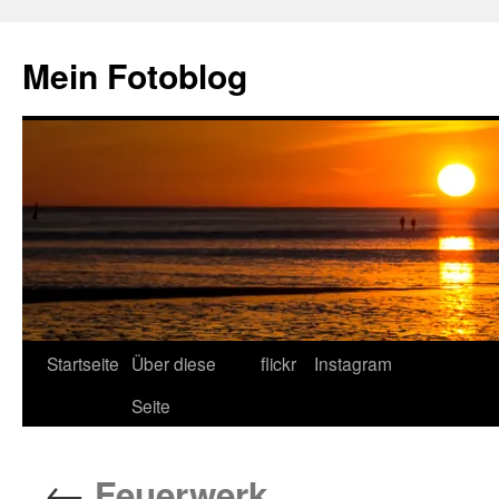
Zum
Inhalt
Mein Fotoblog
springen
Startseite
Über diese
flickr
Instagram
Seite
←
Feuerwerk