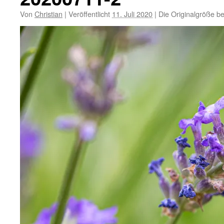
Von
Christian
|
Veröffentlicht
11. Juli 2020
|
Die Originalgröße b