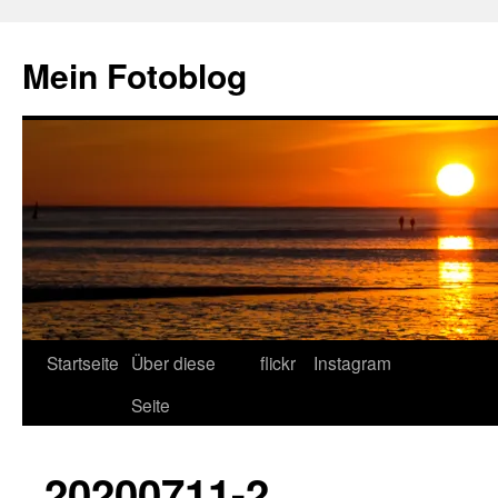
Zum
Inhalt
Mein Fotoblog
springen
Startseite
Über diese
flickr
Instagram
Seite
20200711-2