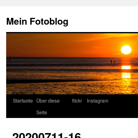
Zum
Inhalt
Mein Fotoblog
springen
Startseite
Über diese
flickr
Instagram
Seite
20200711-16