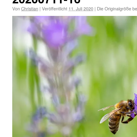
Von
Christian
|
Veröffentlicht
11. Juli 2020
|
Die Originalgröße b