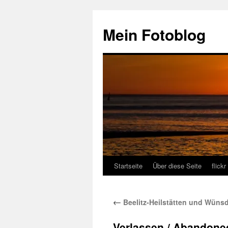
Zum
Inhalt
Mein Fotoblog
springen
Startseite
Über diese Seite
flickr
←
Beelitz-Heilstätten und Wünsdo
Verlassen / Abandone