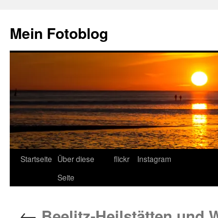
Zum
Inhalt
Mein Fotoblog
springen
Startseite
Über diese
flickr
Instagram
Seite
←
Beelitz-Heilstätten und W