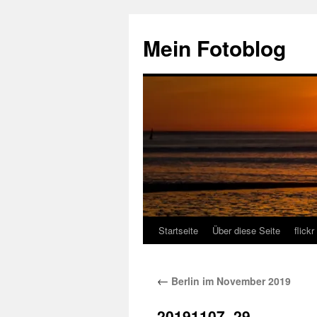
Zum
Inhalt
Mein Fotoblog
springen
Startseite
Über diese Seite
flickr
←
Berlin im November 2019
20191107–29