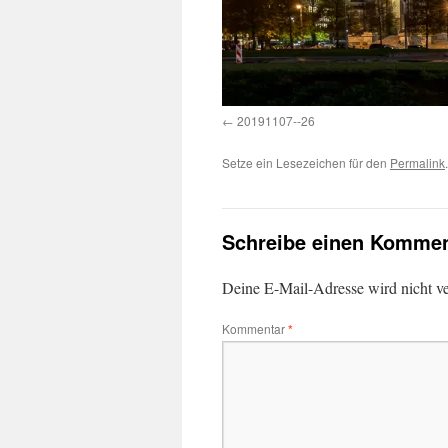
20191107--26
Setze ein Lesezeichen für den
Permalink
.
Schreibe einen Kommen
Deine E-Mail-Adresse wird nicht ver
Kommentar
*