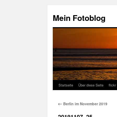
Zum
Inhalt
Mein Fotoblog
springen
Startseite
Über diese Seite
flickr
←
Berlin im November 2019
20191107–25