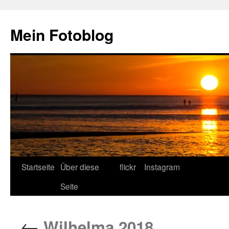
Zum
Inhalt
Mein Fotoblog
springen
Startseite
Über diese
flickr
Instagram
Seite
←
Wilhelma 2018