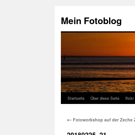
Zum
Inhalt
Mein Fotoblog
springen
Startseite
Über diese Seite
flickr
←
Fotoworkshop auf der Zeche Z
20180225–21