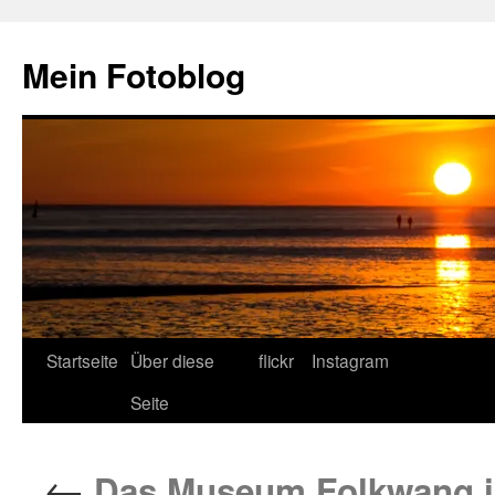
Zum
Inhalt
Mein Fotoblog
springen
Startseite
Über diese
flickr
Instagram
Seite
←
Das Museum Folkwang i