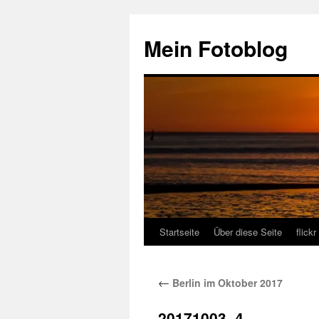
Zum
Inhalt
Mein Fotoblog
springen
Startseite
Über diese Seite
flickr
←
Berlin im Oktober 2017
20171003–4