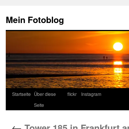
Zum
Inhalt
Mein Fotoblog
springen
Startseite
Über diese
flickr
Instagram
Seite
←
Tower 185 in Frankfurt 