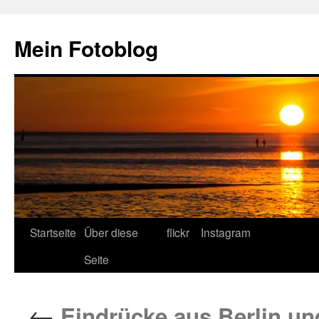
Zum
Inhalt
Mein Fotoblog
springen
Startseite
Über diese
flickr
Instagram
Seite
←
Eindrücke aus Berlin un