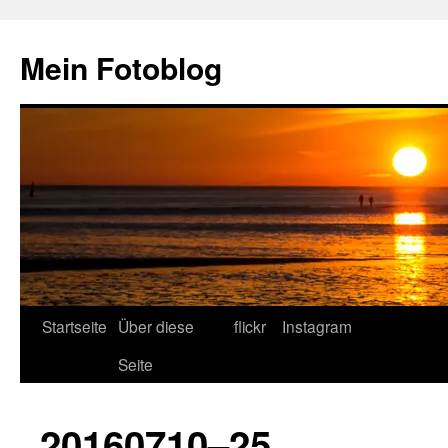
Zum
Inhalt
Mein Fotoblog
springen
Startseite
Über diese
flickr
Instagram
Seite
20160710–25