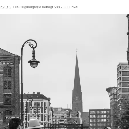
r 2016
|
Die Originalgröße beträgt
533 × 800
Pixel