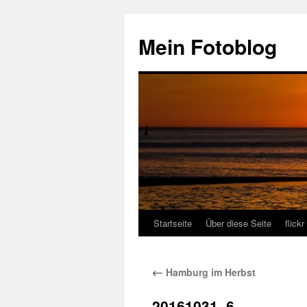
Zum
Inhalt
Mein Fotoblog
springen
Startseite
Über diese Seite
flickr
←
Hamburg im Herbst
20161031–6