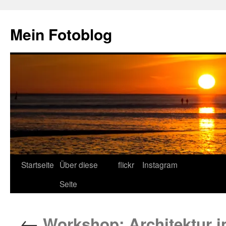
Zum
Inhalt
Mein Fotoblog
springen
Startseite
Über diese
flickr
Instagram
Seite
←
Workshop: Architektur i