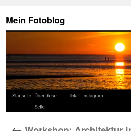
Zum
Inhalt
Mein Fotoblog
springen
Startseite
Über diese
flickr
Instagram
Seite
←
Workshop: Architektur i