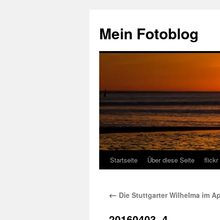
Zum
Inhalt
Mein Fotoblog
springen
Startseite
Über diese Seite
flickr
←
Die Stuttgarter Wilhelma im Ap
20160403–4