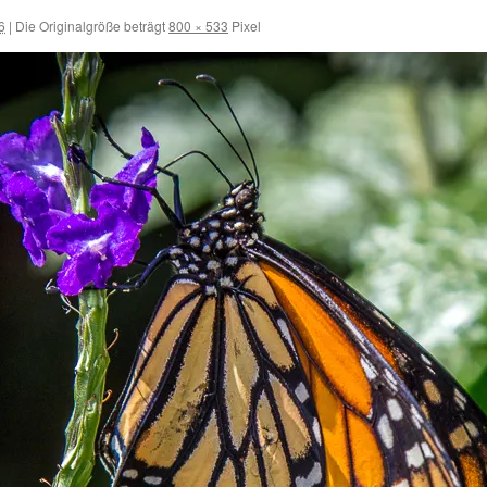
6
|
Die Originalgröße beträgt
800 × 533
Pixel