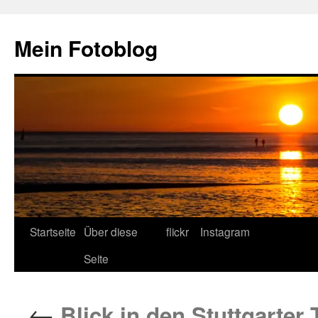
Zum
Inhalt
Mein Fotoblog
springen
Startseite
Über diese
flickr
Instagram
Seite
←
Blick in den Stuttgarter