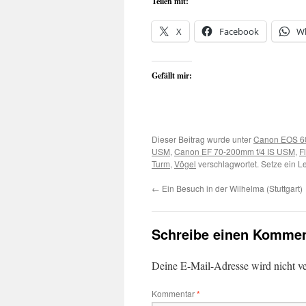
Teilen mit:
X
Facebook
W
Gefällt mir:
Dieser Beitrag wurde unter
Canon EOS 6
USM
,
Canon EF 70-200mm f/4 IS USM
,
F
Turm
,
Vögel
verschlagwortet. Setze ein L
←
Ein Besuch in der Wilhelma (Stuttgart)
Schreibe einen Kommen
Deine E-Mail-Adresse wird nicht ver
Kommentar
*