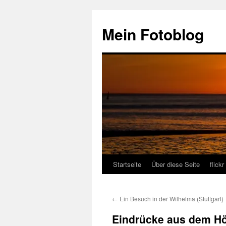
Zum
Inhalt
Mein Fotoblog
springen
Startseite
Über diese Seite
flickr
←
Ein Besuch in der Wilhelma (Stuttgart)
Eindrücke aus dem Höh