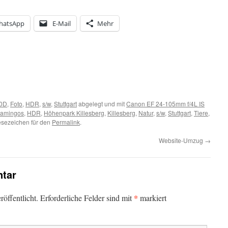
hatsApp
E-Mail
Mehr
0D
,
Foto
,
HDR
,
s/w
,
Stuttgart
abgelegt und mit
Canon EF 24-105mm f/4L IS
lamingos
,
HDR
,
Höhenpark Killesberg
,
Killesberg
,
Natur
,
s/w
,
Stuttgart
,
Tiere
,
esezeichen für den
Permalink
.
Website-Umzug
→
tar
*
öffentlicht.
Erforderliche Felder sind mit
markiert